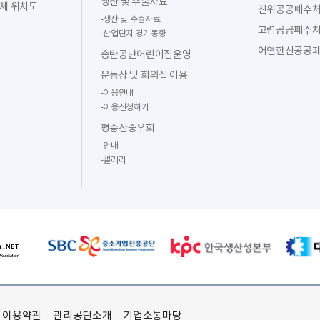
생산 및 수출자료
체 위치도
진위공공폐수
-
생산 및 수출자료
고렴공공폐수
-
산업단지 경기동향
어연한산공공
송탄공단어린이집운영
운동장 및 회의실 이용
-
이용안내
-
이용신청하기
평송산중우회
-
안내
-
갤러리
이용약관
관리공단소개
기업소통마당