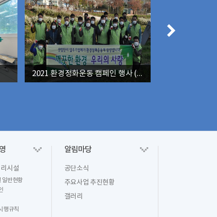
2021 환경정화운동 캠페인 행사 (2021. 4. 09)
2025년 심폐소
영
알림마당
처리시설
공단소식
 일반현황
주요사업 추진현황
인
갤러리
 시행규칙