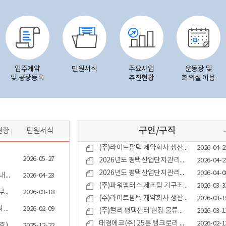
입주계약
민원서식
주요사업
운동장 및
및 공장등록
추진현황
회의실 이용
구인/구직
현황
민원서식
(주)라이트팜텍 제약회사 생산팀 정규직 채용
2026-04-2
2026-05-27
2026년도 평택산업단지관리공단 정규직 직원 공개채용 공고(제2026-3호)
2026-04-2
2026년도 평택산업단지관리공단 정규직 직원 공개채용 공고(제2026-2호)
2026-04-0
산업단지 근로자 무료 통근버스 결행 관련 안내사항
2026-04-23
(주)파워팩터스 제조팀 기구조립 담당 직원 모집
2026-03-3
평택산업단지관리공단 청사 공사 및 임시 사무실 이전 안내
2026-03-18
(주)라이트팜텍 제약회사 생산팀 정규직 채용
2026-03-1
제35차 평택산업단지관리공단 정기총회 개최 안내
2026-02-09
(주)컬리 평택센터 현장 물류사원 및 지게차 사원 모집
2026-03-1
태경에코(주) 25톤 탱크로리 운행직 채용
2026-02-1
호)
2025-12-22