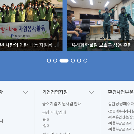
2021년 사랑의 연탄 나눔 자원봉사 활동
유해화학물질 보호구 착용 훈련
황
기업경영지원
환경사업부운
중소기업 지원사업 안내
송탄공공폐수
-
공공폐수처리시설
공장매매/임대
-
폐수유입신청/승
-
매매
원사
-
비용부담금 조례
-
임대
-
비용부담금 조례