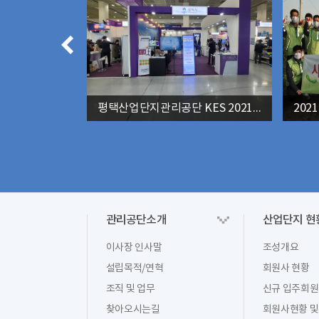
'물의 날' 기념 평택시 수변공원 청소(오성면)
평택산업단지관리공단 KES 2021 (한국전자전) 참여
관리공단소개
산업단지 현
이사장 인사말
조성개요
설립목적/연혁
회원사 현황
조직 및 업무
신규 입주회
찾아오시는길
회원사현황 및