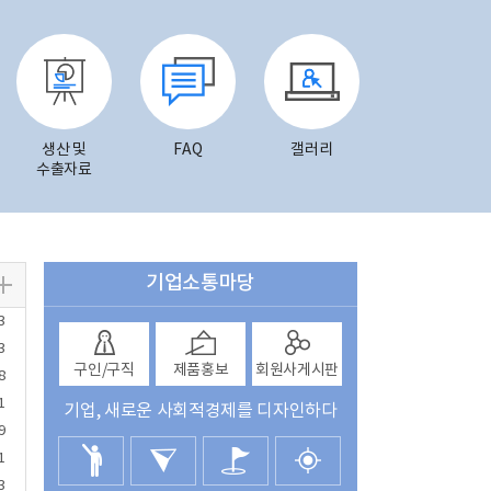
생산 및
FAQ
갤러리
수출자료
기업소통마당
3
3
구인/구직
제품홍보
회원사게시판
8
1
기업, 새로운 사회적경제를 디자인하다
9
1
3