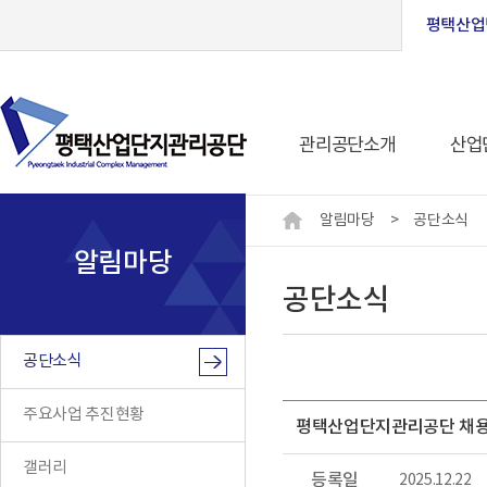
평택산업
관리공단소개
산업
알림마당
>
공단소식
알림마당
공단소식
공단소식
주요사업 추진현황
평택산업단지관리공단 채용공고
갤러리
등록일
2025.12.22