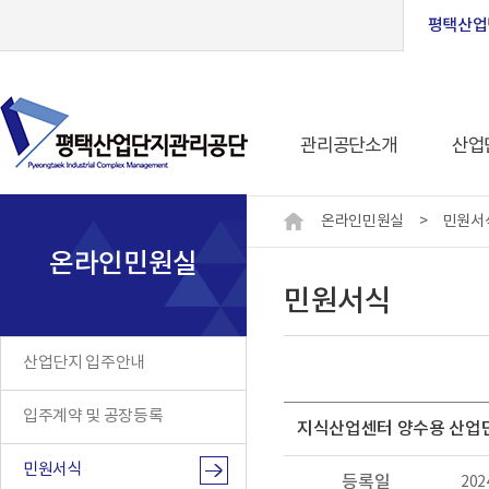
평택산업
관리공단소개
산업
온라인민원실
>
민원서
온라인민원실
민원서식
산업단지 입주안내
입주계약 및 공장등록
지식산업센터 양수용 산업단
민원서식
등록일
202