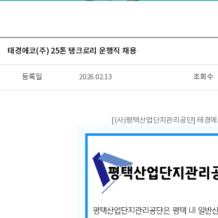
태경에코(주) 25톤 탱크로리 운행직 채용
등록일
2026.02.13
조회수
[(사)평택산업단지관리공단] 태경에코