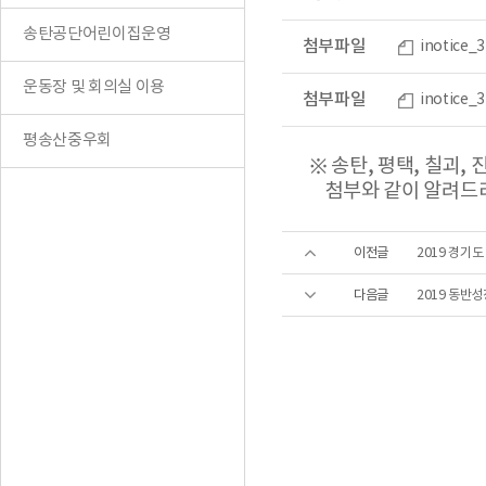
송탄공단어린이집운영
첨부파일
inotice
운동장 및 회의실 이용
첨부파일
inotice
평송산중우회
※ 송탄, 평택, 칠괴
첨부와 같이 알려드리
이전글
2019 경기
다음글
2019 동반