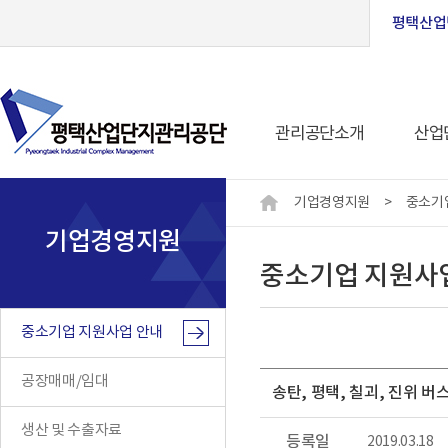
평택산업
관리공단소개
산업
기업경영지원
>
중소기
기업경영지원
중소기업 지원사
중소기업 지원사업 안내
공장매매/임대
송탄, 평택, 칠괴, 진위 버
생산 및 수출자료
등록일
2019.03.18